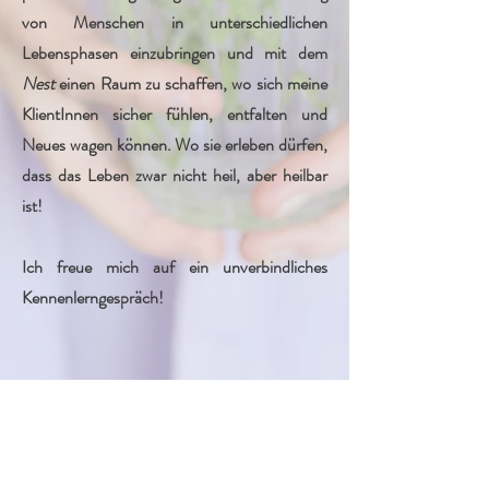
von Menschen in unterschiedlichen
Lebensphasen einzubringen und mit dem
Nest
einen Raum zu schaffen, wo sich meine
KlientInnen sicher fühlen, entfalten und
Neues wagen können. Wo sie erleben dürfen,
dass das Leben zwar nicht heil, aber heilbar
ist!
Ich freue mich auf ein unverbin
dliches
Kennenlerngespräch!