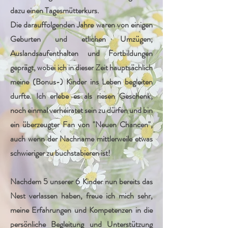
dazu einen Tagesmütterkurs.
Die darauffolgenden Jahre waren von einigen
Geburten und etlichen Umzügen,
Auslandsaufenthalten und Fortbildungen
geprägt, wobei ich in dieser Zeit hauptsächlich
meine (Bonus-) Kinder ins Leben begleiten
durfte. Ich erlebe es als riesen Geschenk,
noch einmal verheiratet sein zu dürfen und bin
ein überzeugter Fan von "Neuen Chancen",
auch wenn der Nachname mittlerweile etwas
schwieriger zu buchstabieren ist!
Nachdem 5 unserer 6 Kinder nun bereits das
Nest verlassen haben, freue ich mich sehr,
meine Erfahrungen und Kompetenzen in die
persönliche Begleitung und Unterstützung